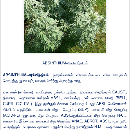
ABSINTHIUM–
அபிஸிந்தியம்
ABSINTHIUM–
அபிஸிந்தியம்
;
ஐரோப்பாவில் விளையக்கூடிய விஷ செடியின்
கொழுந்து இலையும்
,
மலரும் சேர்ந்து அரைத்த சாறு.
கை
கால்
(
காக்கை
)
வலிப்புக்கு முக்கிய மருந்து.
நினைப்பு தெரிந்தால்
CAUST.,
நினைவு
தெரியலை என்றால்
ABSI.,
வலிப்புக்கு முன் கொலை வெறி
(BELL,
CUPR, CICUTA.)
இது மூன்றும் வேலை செய்யாத போது
ABSI.
மெனோபாஸ்
சீக்கிரம் வந்திடும்.
கணவன் மீது
வெறுப்பு
(SEP).
மனைவி மீது வெறுப்பு
(ACID-FL)
குழந்தை மீது வெறுப்பு
ABSI.,
குறிப்பிட்டவர் மீது வெறுப்பு
N-C.,
காரணமே இல்லாமல் மனைவி மீது வெறுப்பு
ANAC, ABROT, ABSI.,
மூன்றுமே
பொருந்தும்.
உயரமாக தலையை தூக்கி பிடித்து தணிந்தால்
N-M.,
அதிகமானால்