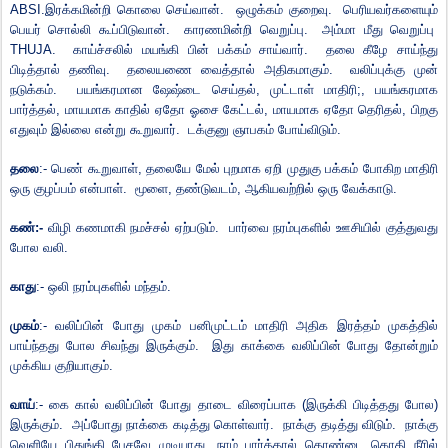
ABSI.
இரக்கமின்றி கொலை செய்வான்.
ஒழுக்கம் குறைவு.
பெரியவர்களையும்
பெயர் சொல்லி கூப்பிடுவான்.
காரணமின்றி வெறுப்பு.
அம்மா மீது வெறுப்பு
THUJA.
காய்ச்சலில் மயங்கி பின் பக்கம் சாய்வார்.
தலை கீழே சாய்ந்து
பிடித்தால் தணிவு.
தலையணை வைத்தால் அதிகமாகும்.
வலிப்புக்கு முன்
நடுக்கம்.
பயங்கரமான ஷேஷ்டை செய்தல்
,
முட்டாள் மாதிரி
;,
பயங்கரமாக
பார்த்தல்
,
மாயமாக காதில் ஏதோ ஓசை கேட்டல்
,
மாயமாக ஏதோ தெரிதல்
,
பிறகு
எதுவும் இல்லை என்று கூறுவார்.
டக்குனு ஞாபகம் போய்விடும்.
தலை
:- பெண் கூறுவாள்
,
தலையே மேல் புறமாக ஏறி முதுகு பக்கம் போகிற மாதிரி
ஒரு குழப்பம் என்பாள்.
மூளை
,
தண்டுவடம்
,
ஆகியவற்றில் ஒரு வேக்காடு.
கண்:-
விழி கணமாகி நமச்சல் ஏற்படும்.
பார்வை நரம்புகளில் ஊசியில் குத்துவது
போல வலி.
காது
:- ஒலி நரம்புகளில் மந்தம்.
முகம்
:- வலிப்பின் போது முகம் பனிமுட்டம் மாதிரி அதிக இரத்தம் முகத்தில்
பாய்ந்தது போல சிவந்து இருக்கும்.
இது காக்கை வலிப்பின் போது தோன்றும்
முக்கிய குறியாகும்.
வாய்
:- கை
கால் வலிப்பின் போது தாடை விரைப்பாக (இருக்கி பிடித்தது போல)
இருக்கும்.
அப்போது நாக்கை கடித்து கொள்வார்.
நாக்கு தடித்து விடும்.
நாக்கு
வெளியே பிதுங்கி பேசவே முடியாது. நாம் பார்த்தால் தொண்டை கொதி நீரில்