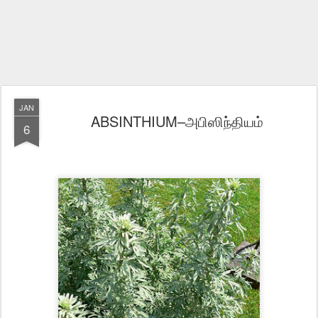
JAN
ABSINTHIUM–அபிஸிந்தியம்
6