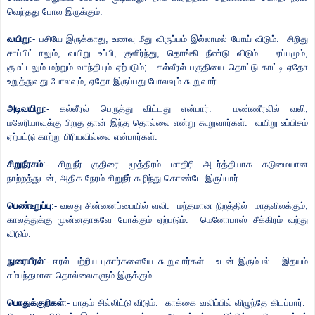
வெந்தது போல இருக்கும்.
வயிறு
:- பசியே இருக்காது
,
உணவு மீது விருப்பம் இல்லாமல் போய் விடும்.
சிறிது
சாப்பிட்டாலும்
,
வயிறு உப்பி
,
குளிர்ந்து
,
தொங்கி நீண்டு விடும்.
ஏப்பமும்
,
குமட்டலும் மற்றும் வாந்தியும் ஏற்படும்
;.
கல்லீரல் பகுதியை தொட்டு காட்டி ஏதோ
உறுத்துவது போலவும்
,
ஏதோ இருப்பது போலவும் கூறுவார்.
அடிவயிறு
:- கல்லீரல் பெருத்து விட்டது என்பார்.
மண்ணீரலில் வலி
,
மலேரியாவுக்கு பிறகு தான் இந்த தொல்லை என்று கூறுவார்கள்.
வயிறு உப்பிசம்
ஏற்பட்டு காற்று பிரியவில்லை என்பார்கள்.
சிறுநீரகம்
:- சிறுநீர் குதிரை மூத்திரம் மாதிரி அடர்த்தியாக கடுமையான
நாற்றத்துடன்
,
அதிக நேரம் சிறுநீர் கழிந்து கொண்டே இருப்பார்.
பெண்உறுப்பு
:- வலது சின்னைப்பையில் வலி.
மந்தமான நிறத்தில்
மாதவிலக்கும்
,
காலத்துக்கு முன்னதாகவே போக்கும் ஏற்படும்.
மெனோபாஸ் சீக்கிரம் வந்து
விடும்.
நுரையீரல்
:- ஈரல் பற்றிய புகார்களையே கூறுவார்கள்.
உடன் இரும்பல்.
இதயம்
சம்பந்தமான தொல்லைகளும் இருக்கும்.
பொதுக்குறிகள்
:- பாதம் சில்லிட்டு விடும்.
காக்கை வலிப்பில் விழுந்தே கிடப்பார்.