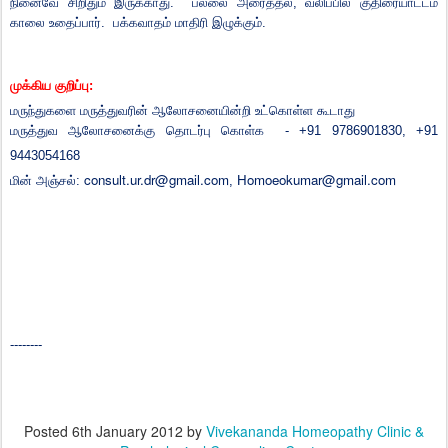
நினைவே சிறிதும் இருக்காது.
பல்லை அரைத்தல்
,
வலிப்பில் குதிரையாட்டம்
காலை உதைப்பார்.
பக்கவாதம் மாதிரி இழுக்கும்.
முக்கிய
குறிப்பு
:
மருந்துகளை
மருத்துவரின்
ஆலோசனையின்றி
உட்கொள்ள
கூடாது
மருத்துவ
ஆலோசனைக்கு
தொடர்பு
கொள்க
- +91 9786901830, +91
9443054168
consult.ur.dr@gmail.com
Homoeokumar@gmail.com
மின்
அஞ்சல்
:
,
--------
Posted
6th January 2012
by
Vivekananda Homeopathy Clinic &