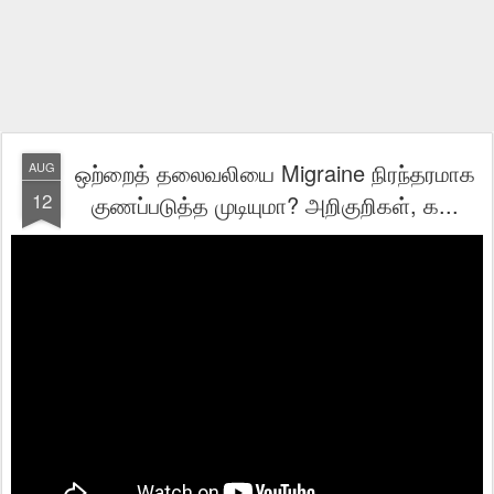
ஒற்றைத் தலைவலியை Migraine நிரந்தரமாக
AUG
12
குணப்படுத்த முடியுமா? அறிகுறிகள், க...