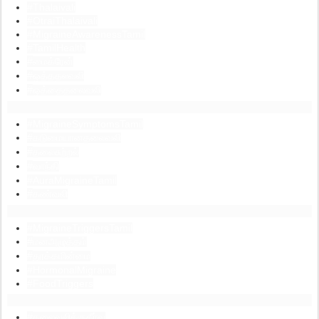
#Thalaivali
#OtraiThalaivali
#MigraineAwarenessTamil
#TamilHealth
#
மைக்ரேன்
#
ஒத்ததலவலி
#
ஒத்தைதலைவலி
#MigraineSymptomsTamil
#
கடுமையானதலைவலி
#
தலைசுற்றல்
#
வாந்தி
#AuraMigraineTamil
#
கண்வலி
#MigraineTriggersTamil
#
மனஅழுத்தம்
#
தூக்கமின்மை
#HormonalMigraine
#FoodTriggers
#
தலைவலிக்குதீர்வு