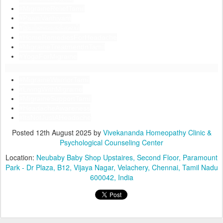
#MigraineReliefTamil
#PaattiVaithiyam
#
இயற்கைமருத்துவம்
#HomeRemediesForHeadache
#MigraineTreatmentInTamil
#YogaForMigraine
#MigraineWarriorTamil
#LivingWithMigraine
#MigraineSupportTamil
#HeadacheAwareness
#ItsNotJustAHeadache
Posted
12th August 2025
by
Vivekananda Homeopathy Clinic &
Psychological Counseling Center
Location:
Neubaby Baby Shop Upstaires, Second Floor, Paramount
Park - Dr Plaza, B12, Vijaya Nagar, Velachery, Chennai, Tamil Nadu
600042, India