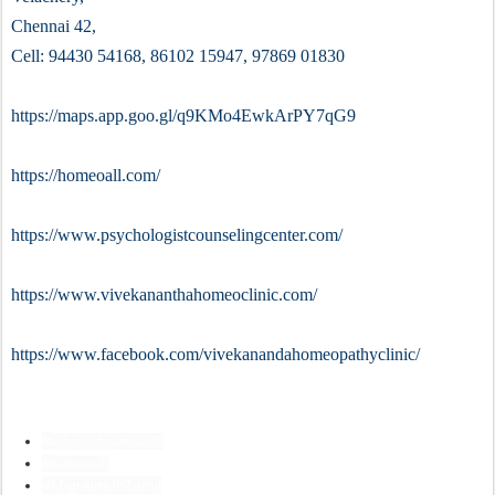
Chennai 42,
Cell: 94430 54168, 86102 15947, 97869 01830
https://maps.app.goo.gl/q9KMo4EwkArPY7qG9
https://homeoall.com/
https://www.psychologistcounselingcenter.com/
https://www.vivekananthahomeoclinic.com/
https://www.facebook.com/vivekanandahomeopathyclinic/
#
ஒற்றைத்தலைவலி
#
தலைவலி
#MigraineInTamil