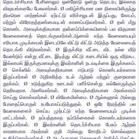
தொடர்ச்சியாக பேசினாலும் ஒன்றோடு ஒன்று தொடர்பு இல்லாத
விஷயங்களயே பேசுவார்கள். Ø மகிழ்ச்சியான மன நிலையிலிருந்து
திடீரென மாற்றங்கள் ஏற்பட்டு எரிச்சலுடன் இருப்பது, கோபம்,
மற்றும் விரோதத்தண்மையுடன் காணப்படுவார்கள். Ø தன் மீது
கொண்ட அளவுக்கதிகமான தன்னம்பிக்கையினால் பல விதமான
வேலைகளைத் தொடங்குவார்கள்.ஆனால் எந்த வேலையையும்
சரியாக முடிக்காமல் இடையிலே விட்டு விட்டு அடுத்த வேலையைத்
தொடங்கி விடுவார்கள். Ø இருக்கிற வீட்டை விட நல்ல வீடு
வேண்டும் என்று வீட்டை இடித்து விட்டு கடைசியில் ஒரு வீடுகூட
இல்லாமல் இருக்குமளவுக்கு இவர்களின் நடவடிக்கை இருக்கலாம்.
Ø செக்ஸில் அளவுக்கதிகமான ஈடுபாடு கொண்டவர்களாக
இருப்பார்கள் Ø அதிகரித்த உடல் ஆற்றல் மற்றும் குறைவான
தூக்கம். Ø உடுத்துகிற உடைகள் பளீச்சென்று எல்லோருக்கும்
தெரிவதாக அணிவார்கள். Ø அளவுக்கதிகமான அலங்காரம்
செய்து கொள்வார்கள். Ø விவேகமின்மை. Ø ஆல்கஹால் அல்லது
போதைப்பொருள் உபயோகப்படுத்துதல். Ø ஒரே நேரத்தில் பல
வேலைகளைச் செய்ய முற்பட்டு எந்த வேலையையும் முடிக்க
மாட்டார்கள். Ø நம்பத்தகாத நம்பிக்கைகள் கொண்டவர்களாக
இருப்பார்கள். Ø இவர்களின் தொடர்ச்சியாக பேசும் ஆற்றல்
காரணமாக அவர்கள் குறி அல்லது சோதிடம் சொல்வதாக
கூறிக்கொள்வார்கள். Ø ஆடம்பரமான செலவுகள் அதிக்ம் செய்து,