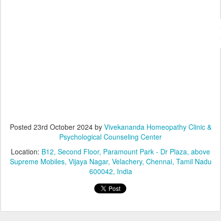
#huypomania #mentalhealth #mindfulness #wellnessjourney #e
#selfcare #psychology #anxietyawareness #depression #motivat
#positivity #mindset #healthyliving #emotionalintelligence #supp
#selfgrowth 
#beyourself
Posted
23rd October 2024
by
Vivekananda Homeopathy Clinic &
Psychological Counseling Center
Location:
B12, Second Floor, Paramount Park - Dr Plaza, above
Supreme Mobiles, Vijaya Nagar, Velachery, Chennai, Tamil Nadu
600042, India