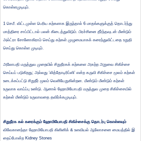
கொள்ளமுடியும்.
1 செமீ. விட்டமுள்ள பெரிய கற்களாக இருந்தால் 6 மாதங்களுக்குத் தொடர்ந்து
மாத்திரை சாப்பிட்டால் பலன் கிடைத்துவிடும். பிரச்சினை தீர்ந்தவுடன் மீண்டும்
அல்ட்ரா சோனோகிராம் செய்து கற்கள் முழுமையாகக் கரைந்துவிட்டதை உறுதி
செய்து கொள்ள முடியும்.
அலோபதி மருத்துவ முறையில் சிறுநீரகக் கற்களை அகற்ற அறுவை சிகிச்சை
செய்யப் படுகிறது; அல்லது ‘லித்தோடிரிப்ஸி’ என்ற கருவி சிகிச்சை மூலம் கற்கள்
உடைக்கப்பட்டு சிறுநீர் மூலம் வெளியேறுகின்றன. மீண்டும் மீண்டும் கற்கள்
உருவாக வாய்ப்பு உண்டு. ஆனால் ஹோமியோபதி மருத்துவ முறை சிகிச்சையில்
கற்கள் மீண்டும் உருவாவதை தவிர்க்கமுடியும்.
சிறுநீரக கல் கரைக்கும் ஹோமியோபதி சிகிச்சைக்கு
தொடர்பு
கொள்ளவும்
விவேகானந்தா
ஹோமியோபதி
கிளினிக்
&
உளவியல்
ஆலோசனை
மையத்தில்
இ
தைப்போன்ற
Kidney Stones