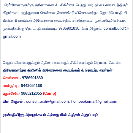
பிரச்சினைகளுக்கு
அலோசனை
&
சிகிச்சை
பெற்று
பலர்
நல்ல
பலனடைந்திருக்
கிறார்கள்
.
மருத்துவரை
சென்னை
,
வேளச்சேரி
விவேகானந்தா
ஹோமியோபதி
கி
ளினிக்
&
உளவியல்
ஆலோசனை
மையத்தில்
சந்திக்கலாம்
.
முன்பதிவு
அவசியம்
.
consult.ur.dr@
முன்பதிவிற்கு
தொடர்புகொள்ளவும்
9786901830,
மின்
அஞ்சல்
:
gmail.com
மேலும்
விபரங்களுக்கும்
ஆலோசனைக்கும்
சிகிச்சைக்கும் தொடர்பு
கொள்க
விவேகானந்தா
கிளினிக்
ஆலோசனை
மையங்கள்
&
தொடர்பு
எண்கள்
சென்னை
:-
9786901830
பண்ருட்டி
:-
9443054168
புதுச்சேரி
:-
9865212055
(Camp)
consult.ur.dr@gmail.com
homoeokumar@gmail.com
மின் அஞ்சல்
:
,
முன்பதிவிற்கு அழைக்கவும் அல்லது மின் அஞ்சல் அனுப்பவும்