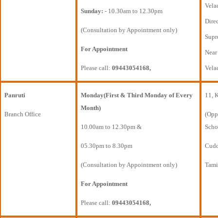
Vela
Sunday:
- 10.30am to 12.30pm
Direc
(Consultation by Appointment only)
Supr
For Appointment
Near
Please call:
09443054168,
Vela
Panruti
Monday(First & Third Monday of Every
11, 
Month)
Branch Office
(Opp
10.00am to 12.30pm &
Scho
05.30pm to 8.30pm
Cudda
(Consultation by Appointment only)
Tami
For Appointment
Please call:
09443054168,