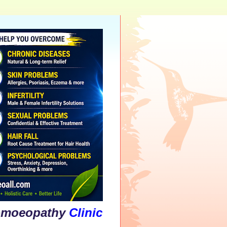
athy
Clinic
&
Psychological
Counsellin