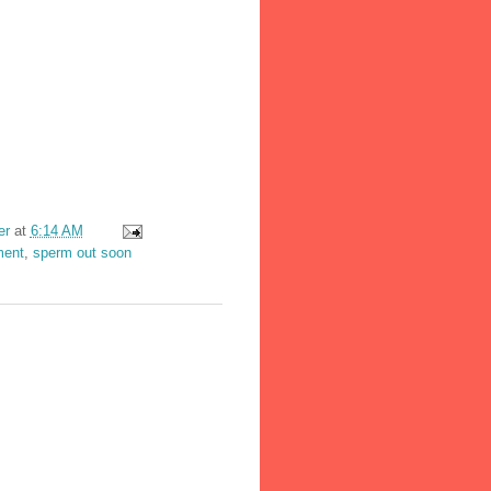
idutha, sperm out soon,
er
at
6:14 AM
ment
,
sperm out soon