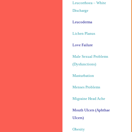
Leucorrhoea – White
Discharge
Leucoderma
Lichen Planus
Love Failure
Male Sexual Problems
(Dysfunctions)
Masturbation
Menses Problems
Migraine Head Ache
Mouth Ulcers (Aphthae
Ulcers)
Obesity