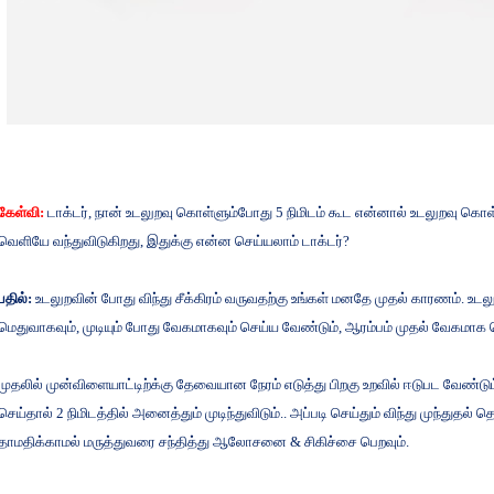
கேள்வி
:
டாக்டர்
,
நான்
உடலுறவு
கொள்ளும்போது
5
நிமிடம்
கூட
என்னால்
உடலுறவு
கொள
வெளியே
வந்துவிடுகிறது
,
இதுக்கு
என்ன
செய்யலாம்
டாக்டர்
?
பதில்
:
உடலுறவின்
போது
விந்து
சீக்கிரம்
வருவதற்கு
உங்கள்
மனதே
முதல்
காரணம்
.
உடல
மெதுவாகவும்
,
முடியும்
போது
வேகமாகவும்
செய்ய
வேண்டும்
,
ஆரம்பம்
முதல்
வேகமாக
முதலில்
முன்விளையாட்டிற்க்கு
தேவையான
நேரம்
எடுத்து
பிறகு
உறவில்
ஈடுபட
வேண்டும
செய்தால்
2
நிமிடத்தில்
அனைத்தும்
முடிந்துவிடும்
..
அப்படி
செய்தும்
விந்து
முந்துதல்
தொ
தாமதிக்காமல்
மருத்துவரை
சந்தித்து
ஆலோசனை
&
சிகிச்சை
பெறவும்
.