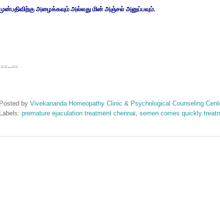
முன்பதிவிற்கு
அழைக்கவும்
அல்லது
மின்
அஞ்சல்
அனுப்பவும்
.
==--==
quick semen ejaculation treatment, sperm comes suddenly, vinthu viraivil vanthuv
Posted by
Vivekananda Homeopathy Clinic & Psychological Counseling Cent
Labels:
premature ejaculation treatment chennai
,
semen comes quickly treat