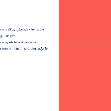
ோன்ற
விந்து
முந்துதல்
- Premature
்று
பலர்
நல்ல
ோபதி
கிளினிக்
&
உளவியல்
ள்ளவும்
9786901830,
மின்
அஞ்சல்
: