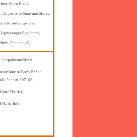
chery Main Road,
t Opposite to Saravana Stores,
eme Mobiles upstairs,
 Vijaya nagar Bus Stand,
chery, Chennai 42,
Kuchipalayam Street
osite lane to Boys Hr Sec
ol), Panruti-607106,
lore District,
l Nadu, India