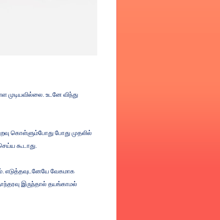
்ள
முடியவில்லை
.
உடனே
விந்து
ுறவு
கொள்ளும்போது
போது
முதலில்
செய்ய
கூடாது
.
்
.
எடுத்தவுடனேயே
வேகமாக
ந்தரவு
இருந்தால்
தயங்காமல்