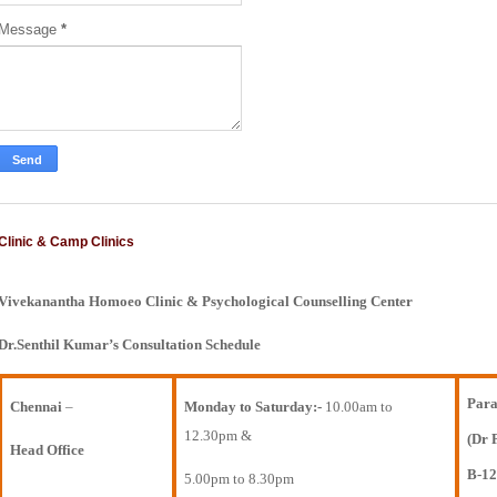
Message
*
Clinic & Camp Clinics
Vivekanantha Homoeo Clinic & Psychological Counselling Center
Dr.Senthil Kumar’s Consultation Schedule
Para
Chennai
–
Monday to Saturday:-
10.00am to
12.30pm &
(Dr 
Head Office
B-12
5.00pm to 8.30pm