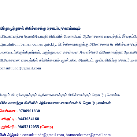
விந்து
முந்துதல்
சிகிச்சைக்கு
தொடர்பு
கொள்ளவும்
விவேகானந்தா
ஹோமியோபதி
கிளினிக்
&
உளவியல்
ஆலோசனை
மையத்தில்
இதைப்ப
Ejaculation, Semen comes quickly,
பிரச்சினைகளுக்கு
அலோசனை
&
சிகிச்சை
பெற
பலனடைந்திருக்கிறார்கள்
.
மருத்துவரை
சென்னை
,
வேளச்சேரி
விவேகானந்தா
ஹோமிய
ஆலோசனை
மையத்தில்
சந்திக்கலாம்
.
முன்பதிவு
அவசியம்
.
முன்பதிவிற்கு
தொடர்புகொ
consult.ur.dr@gmail.com
மேலும்
விபரங்களுக்கும்
ஆலோசனைக்கும்
சிகிச்சைக்கும்
தொடர்பு
கொள்க
விவேகானந்தா
கிளினிக்
ஆலோசனை
மையங்கள்
&
தொடர்பு
எண்கள்
சென்னை
:-
9786901830
பண்ருட்டி
:-
9443054168
புதுச்சேரி
:-
9865212055
(Camp)
மின்
அஞ்சல்
:
consult.ur.dr@gmail.com
,
homoeokumar@gmail.com