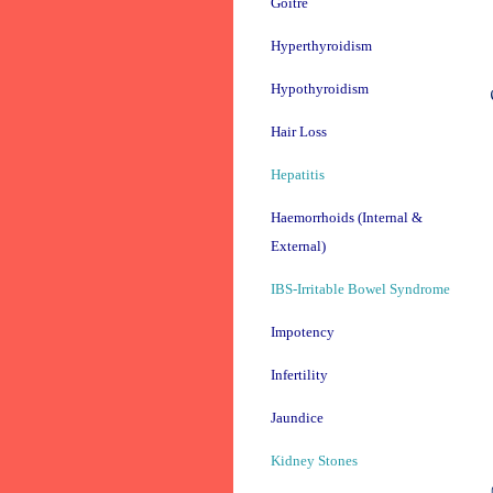
Goitre
Hyperthyroidism
Hypothyroidism
Hair Loss
Hepatitis
Haemorrhoids (Internal &
External)
IBS-Irritable Bowel Syndrome
Impotency
Infertility
Jaundice
Kidney Stones