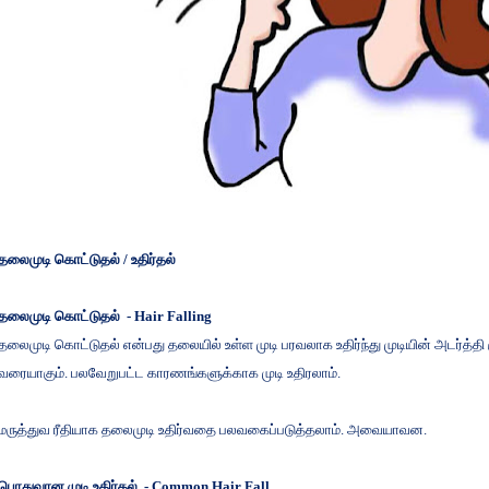
தலைமுடி
கொட்டுதல்
/
உதிர்தல்
தலைமுடி
கொட்டுதல்
- Hair Falling
தலைமுடி
கொட்டுதல்
என்பது
தலையில்
உள்ள
முடி
பரவலாக
உதிர்ந்து
முடியின்
அடர்த்தி
வரையாகும்
.
பலவேறுபட்ட
காரணங்களுக்காக
முடி
உதிரலாம்
.
மருத்துவ
ரீதியாக
தலைமுடி
உதிர்வதை
பலவகைப்படுத்தலாம்
.
அவையாவன
.
பொதுவான
முடி
உதிர்தல்
- Common Hair Fall