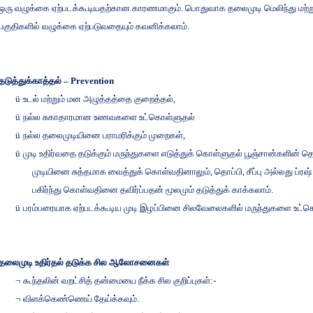
ஒரு
வழுக்கை
ஏற்படக்கூடியதற்கான
காரணமாகும்
.
பொதுவாக
தலைமுடி
மெலிந்து
மற்ற
பகுதிகளில்
வழுக்கை
ஏற்படுவதையும்
கவனிக்கலாம்
.
தடுத்துக்காத்தல்
– Prevention
ü
உடல்
மற்றும்
மன
அழுத்தத்தை
குறைத்தல்
,
ü
நல்ல
சுகாதாரமான
உணவகளை
உட்கொள்ளுதல்
ü
நல்ல
தலைமுடியினை
பராமரிக்கும்
முறைகள்
,
ü
முடி
உதிர்வதை
தடுக்கும்
மருந்துகளை
எடுத்துக்
கொள்ளுதல்
பூஞ்சான்களின்
தொ
முடியினை
சுத்தமாக
வைத்துக்
கொள்வதினாலும்
,
தொப்பி
,
சீப்பு
அல்லது
ப்ரஷ்
பகிர்ந்து
கொள்வதினை
தவிர்ப்பதன்
மூலமும்
தடுத்துக்
காக்கலாம்
.
ü
பரம்பரையாக
ஏற்படக்கூடிய
முடி
இழப்பினை
சிலவேலைகளில்
மருந்துகளை
உட்க
தலைமுடி
உதிர்தல்
தடுக்க
சில
ஆலோசனைகள்
¬
கூந்தலின்
வறட்சித்
தன்மையை
நீக்க
சில
குறிப்புகள்
:-
¬
விளக்கெண்ணெய்
தேய்க்கவும்
.