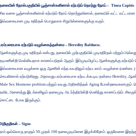
தலையின்
தோல்பகுதியில்
பூஞ்சான்களினால்
ஏற்படும்
தொற்று
நோய்
– Tinea Capitis
சில
வகை
பூஞ்சான்களினால்
ஏற்படும்
நோய்
தொற்றுவினால்
,
தலையில்
வட்ட
வட்டமான
இவ்வகையான
முடி
உதிர்தல்
பொதுவாக
சிறுபிள்ளைகளுக்கு
வரும்
.
பரம்பரையாக
ஏற்படும்
வழுக்கைத்தன்மை
– Heredity Baldness.
ஆண்களுக்கு
முடி
உதிர்தல்
என்பது
,
தலையில்
முற்பகுதியில்
முடிஉதிர்தல்
மற்றும்
/
அல்லத
தடிமனின்றி
மெல்லியதாக
காணப்படுதல்
ஆகும்
.
இம்முடியிழப்பு
ஆண்களுக்கு
ஏற்படும்
இவ்வகையான
வழுக்கை
ஒரு
ஆணின்
எந்த
வயதிலும்
ஏற்படலாம்
.
வழுக்கை
(
மண்டை
)
செயலினால்
ஏற்படுகிறது
.
அதாவது
பரம்பரையாக
ஏற்படக்கூடிய
தன்மை
Heredity
,
ஆண்
Male Sex Hormone problem
மற்றும்
வயது
அதிகரித்தல்
Aging
போன்றவைகளாகும்
.
ப
தவிர
,
அனைத்து
இடங்களிலும்
தலைமுடி
அடர்த்தியின்றி
மெலிந்து
காணப்படும்
.
சிலருக
சொட்டை
போல
இருக்கும்
.
அறிகுறிகள்
– Signs
நாம்
ஒவ்வொரு
நாளும்
50
முதல்
100
தலைமுடியினை
இழக்கிறோம்
.
ஒருவேளை
இதற்க