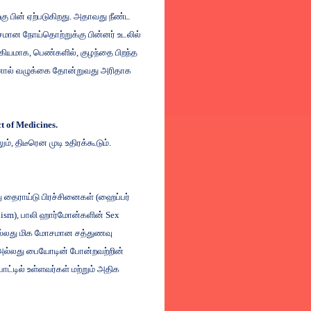
்கு
பின்
ஏற்படுகிறது
.
அதாவது
நீண்ட
சமான
நோய்தொற்றுக்கு
பின்னர்
உடலில்
்கியமாக
,
பெண்களில்
,
குழந்தை
பிறந்த
ால்
வழுக்கை
தோன்றுவது
அரிதாக
t of Medicines.
ும்
,
திடீரென
முடி
உதிரக்கூடும்
.
ு
தைராய்டு
பிரச்சினைகள்
(
ஹைப்பர்
dism
),
பாலி
ஹார்மோன்களின்
Sex
்லது
மிக
மோசமான
சத்துணவு
அல்லது
பையோடின்
போன்றவற்றின்
பாட்டில்
உள்ளவர்கள்
மற்றும்
அதிக