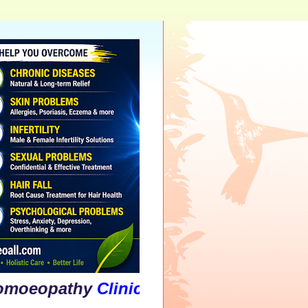
athy
Clinic
&
Psychological
Counselli