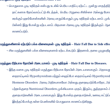
¬
பொதுவாக
முடி
உதிர்தல்
என்பது
உடலில்
பெரிய
பாதிப்பு
ஏற்பட்ட
மூன்று
மாதத்திற
நாட்களாக
நோய்வாய்பட்டு
கிடத்தல்
,
பெரிய
அறுவை
சிகிச்சை
அல்லது
மோ
சுரக்கும்
ஹார்மோன்களின்
அளவு
மாறும்போதும்
முடி
உதிர்தல்
ஏற்படலாம்
.
முக
பின்னர்
இது
போன்று
ஏற்படலாம்
.
மிதமான
அளவு
முடி
உதிர்தல்
இருக்கும்
.
ஆன
காணப்படும்
.
மருந்துகளினால்
ஏற்படும்
பக்க
விளைவுகள்
-
முடி
உதிர்தல்
– Hair Fall Due to Side effec
¬
சில
மருந்துகளின்
பக்க
விளைவுகளால்
ஏற்படக்கூடும்
.
இதனால்
,
தலை
முழுவதில
மருத்துவ
ரீதியாக
நோயின்
அடையாளம்
-
முடி
உதிர்தல்
- Hair Fall Due to Diseases.
¬
இந்த
வகை
முடி
உதிர்தல்
மருத்துவ
ரீதியாக
நோயின்
அடையாளமாகும்
.
அதாவத
தைராய்டிஸம்
Hypothyroidism
மற்றும்
ஹைப்போ
தைராய்டிஸம்
Hyperthyroi
Hormone Disorders
அளவு
அதிகமாகவோ
அல்லது
குறைவுபடும்போதோ
,
அல
பற்றாக்குறை
Nutritional Disorders
முக்கியமாக
புரதம்
,
இரும்பு
,
துத்தநாகம்
குறைபாடுகளின்
அடையாளமாகும்
.
இது
போன்ற
குறைபாடுகள்
,
உணவு
கட்டுப்
இரத்தப்போக்கு
உள்ள
பெண்களில்
பொதுவாக
காணப்படுகிறது
.