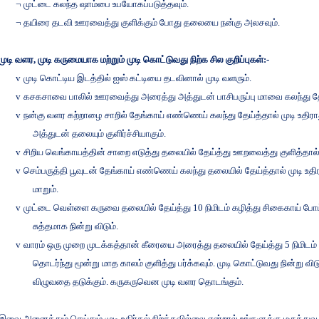
¬
முட்டை
கலந்த
ஷாம்பை
உபயோகப்படுத்தவும்
.
¬
தயிரை
தடவி
ஊரவைத்து
குளிக்கும்
போது
தலையை
நன்கு
அலசவும்
.
முடி
வளர
,
முடி
கருமையாக
மற்றும்
முடி
கொட்டுவது
நிற்க
சில
குறிப்புகள்
:-
v
முடி
கொட்டிய
இடத்தில்
ஐஸ்
கட்டியை
தடவினால்
முடி
வளரும்
.
v
கசகசாவை
பாலில்
ஊரவைத்து
அரைத்து
அத்துடன்
பாசிபருப்பு
மாவை
கலந்து
த
v
நன்கு
வளர
கற்றாழை
சாறில்
தேங்காய்
எண்ணெய்
கலந்து
தேய்த்தால்
முடி
உதிரா
அத்துடன்
தலையும்
குளிர்ச்சியாகும்
.
v
சிறிய
வெங்காயத்தின்
சாறை
எடுத்து
தலையில்
தேய்த்து
ஊறவைத்து
குளித்தால
v
செம்பருத்தி
பூவுடன்
தேங்காய்
எண்ணெய்
கலந்து
தலையில்
தேய்த்தால்
முடி
உதி
மாறும்
.
v
முட்டை
வெள்ளை
கருவை
தலையில்
தேய்த்து
10
நிமிடம்
கழித்து
சிகைகாய்
போட
சுத்தமாக
நின்று
விடும்
.
v
வாரம்
ஒரு
முறை
முடக்கத்தான்
கீரையை
அரைத்து
தலையில்
தேய்த்து
5
நிமிடம்
தொடர்ந்து
மூன்று
மாத
காலம்
குளித்து
பர்க்கவும்
.
முடி
கொட்டுவது
நின்று
விட
விழுவதை
தடுக்கும்
.
கருகருவென
முடி
வளர
தொடங்கும்
.
இவை அனைத்தும் செய்தும் முடி உதிர்தல் நிற்க்கவில்லை என்றால் உங்களுக்கு மருத்து