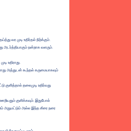
ேய்த்து
வர
முடி
உதிர்தல்
நிற்க்கும்
.
து
அடர்த்தியாகும்
நன்றாக
வளரும்
.
்
முடி
உதிராது
.
ராது
அத்துடன்
கூந்தல்
கருமையாகவும்
்டு
குளித்தால்
தலைமுடி
உதிர்வது
ஊறியதும்
குளிக்கவும்
.
இதுபோல்
ும்
அதுமட்டும்
அல்ல
இந்த
கீரை
நரை
வ உதவி தேவைப்படலாம்.