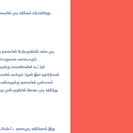
வடிவில்
முடி
உதிர்தல்
ஏற்படுகிறது
.
ு
தலையின்
மேற்பகுதியில்
உள்ள
முடி
பொதுவான
வகையாகும்
.
மூன்று
காரணிகளின்
கூட்டுச்
களில்
சுரக்கும்
ஆண்
இன
ஹார்மோன்
ெண்களுக்கு
தலையின்
முன்பாகம்
்கு
முன்பகுதியில்
நிறைய
முடி
உதிர்ந்து
ு
மேற்பட்ட
தலைமுடி
உதிர்ந்தால்
இது